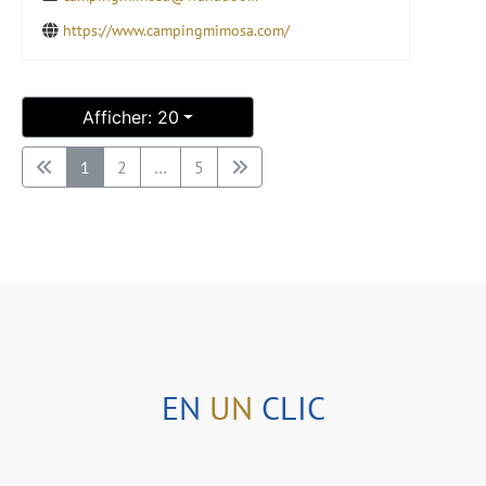
https://www.campingmimosa.com/
Afficher: 20
1
2
…
5
EN
UN
CLIC