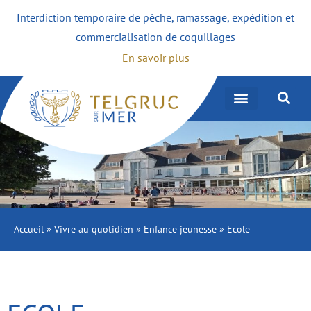
Interdiction temporaire de pêche, ramassage, expédition et
commercialisation de coquillages
En savoir plus
Accueil
»
Vivre au quotidien
»
Enfance jeunesse
»
Ecole